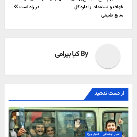
راهبری
خواف و استمداد از اداره کل
در راه است
نوشته
منابع طبیعی
By
کیا بیرامی
از دست ندهید
اخبار اجتماعی
اخبار ویژه