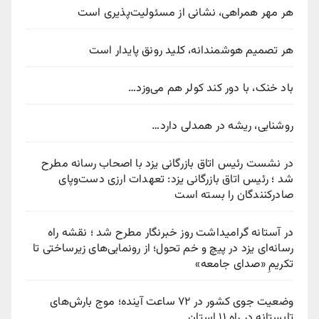
هر مهر همراهی، نشانی از مسئولیت‌پذیری است
هر تصمیم هوشمندانه، کلید رونق پایدار است
باد خنک، با دور کند کولر هم می‌وزد…
روشنایی، ریشه در همدلی دارد…
در نشست رئیس اتاق بازرگانی یزد با اصحاب رسانه مطرح
شد ؛ رئیس اتاق بازرگانی یزد: تعهدات ارزی دست‌وپای
صادرکنندگان را بسته است
در آستانه گرامیداشت روز خبرنگار مطرح شد ؛ نقشه راه
رسانه‌ای یزد در پیچ‌ و خم تحول؛ از رونمایی‌های زیرساختی تا
تکریمِ «صدای جامعه»
وضعیت جوی کشور در ۷۲ ساعت آینده؛ موج بارش‌های
تابستانه در راه ۱۱ استان