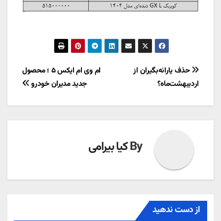
راهبری
حذف یارانه‌بگیران از
ام وی ام ایکس ۵ ؛ محصول
اردیبهشت‌ماه؟
جدید مدیران خودرو
نوشته
By
کیا بیرامی
از دست ندهید