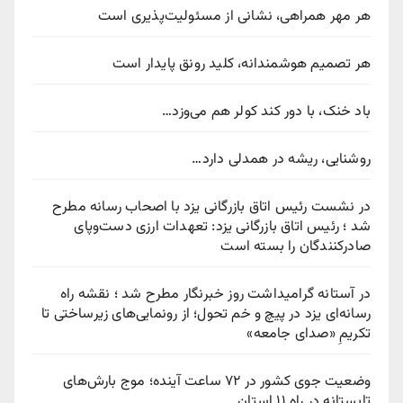
هر مهر همراهی، نشانی از مسئولیت‌پذیری است
هر تصمیم هوشمندانه، کلید رونق پایدار است
باد خنک، با دور کند کولر هم می‌وزد…
روشنایی، ریشه در همدلی دارد…
در نشست رئیس اتاق بازرگانی یزد با اصحاب رسانه مطرح
شد ؛ رئیس اتاق بازرگانی یزد: تعهدات ارزی دست‌وپای
صادرکنندگان را بسته است
در آستانه گرامیداشت روز خبرنگار مطرح شد ؛ نقشه راه
رسانه‌ای یزد در پیچ‌ و خم تحول؛ از رونمایی‌های زیرساختی تا
تکریمِ «صدای جامعه»
وضعیت جوی کشور در ۷۲ ساعت آینده؛ موج بارش‌های
تابستانه در راه ۱۱ استان