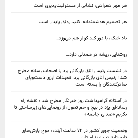
هر مهر همراهی، نشانی از مسئولیت‌پذیری است
هر تصمیم هوشمندانه، کلید رونق پایدار است
باد خنک، با دور کند کولر هم می‌وزد…
روشنایی، ریشه در همدلی دارد…
در نشست رئیس اتاق بازرگانی یزد با اصحاب رسانه مطرح
شد ؛ رئیس اتاق بازرگانی یزد: تعهدات ارزی دست‌وپای
صادرکنندگان را بسته است
در آستانه گرامیداشت روز خبرنگار مطرح شد ؛ نقشه راه
رسانه‌ای یزد در پیچ‌ و خم تحول؛ از رونمایی‌های زیرساختی تا
تکریمِ «صدای جامعه»
وضعیت جوی کشور در ۷۲ ساعت آینده؛ موج بارش‌های
تابستانه در راه ۱۱ استان