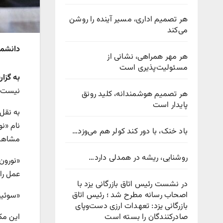
هر تصمیم اداری، مسیر آینده را روشن
می‌کند
دانشمند
هر مهر همراهی، نشانی از
مسئولیت‌پذیری است
به گزا
نیست و
هر تصمیم هوشمندانه، کلید رونق
پایدار است
باد خنک، با دور کند کولر هم می‌وزد…
مشاهده
روشنایی، ریشه در همدلی دارد…
«نورون
عمل را 
در نشست رئیس اتاق بازرگانی یزد با
اصحاب رسانه مطرح شد ؛ رئیس اتاق
«سوئیت
بازرگانی یزد: تعهدات ارزی دست‌وپای
صادرکنندگان را بسته است
این مک