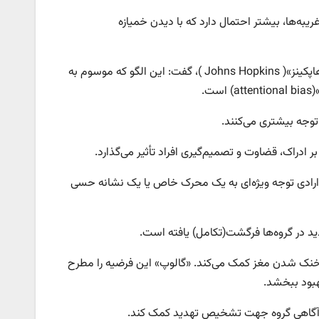
به‌ها، بیشتر احتمال دارد که با دیدن خمیازه
«اندرو گالوپ»( Andrew Gallup) استاد زیست‌شناسی رفتاری در «دانشگاه جانز هاپکینز»( Johns Hopkins )، گفت: این الگو که موسوم به
توجه بیشتری می‌کنند.
ادراک، قضاوت و تصمیم‌گیری افراد تأثیر می‌گذارد.
 ارادی توجه ویژه‌ای به یک محرک خاص یا یک نشانه حسی
 در گروه‌ها فرگشت(تکامل) یافته است.
 دریافتند که خمیازه کشیدن به خنک شدن مغز کمک می‌کند. «گالوپ» این فرضیه را مطرح
هبود ببخشد.
یش آگاهی گروه جهت تشخیص تهدید کمک کند.