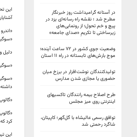
این تحق
در آستانه گرامیداشت روز خبرنگار
آشنایا
مطرح شد ؛ نقشه راه رسانه‌ای یزد در
پیچ‌ و خم تحول؛ از رونمایی‌های
زیرساختی تا تکریمِ «صدای جامعه»
«سوگیری شناختی»( miliarity bias
وضعیت جوی کشور در ۷۲ ساعت آینده؛
دلیل و
موج بارش‌های تابستانه در راه ۱۱ استان
«سوگیری
تولیدکنندگان نوشت‌افزار در برزخ میان
حضوری یا مجازی شدن مدارس
«سوگیر
داشته 
طرح اصلاح بیمه رانندگان تاکسیهای
«گالوپ
اینترنتی روی میز مجلس
توافق رسمی عالیشاه با گل‌گهر؛ کاپیتان،
کرد که
شاگرد رحمتی شد
این تی