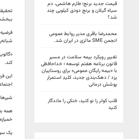
قیمت جدید برنج؛ طارم هاشمی، دم
سیاه گیلان و برنج دودی کیلویی چند
تحقیقا
شد؟
ببخشد 
فرضیه 
محمدرضا باقری مدیر روابط عمومی
انجمن SME مالزی در ایران شد.
شبانه‌روزی»( circadian rhythm) طبیعی پیروی می‌کن
«گالوپ
تغییر رویکرد بیمه سلامت در مسیر
کند.
قانون برنامه هفتم توسعه ؛ خداحافظی
با «بیمه رایگانِ عمومی» برای روستاییان
یزد / دهک‌بندی جدید، کلیدِ استمرار
پوشش درمانی
اجتماعی
شیرهایی که خمیازه
قلب کولر را نو کنید، خنکی را ماندگار
کنید
خمیازه
یک سوا