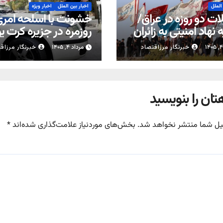
الملل
اخبار بین الملل
اخبار ویژه
ات دو روزه در عراق/
خشونت با اسلحه امر
نهاد امنیتی به زائران
روزمره در جزیره کرت ی
ن
خبرنگار مرزاقتصاد
مرداد ۴, ۱۴۰۵
خبرنگار مرزاق
تان را بنویسید
یل شما منتشر نخواهد شد.
بخش‌های موردنیاز علامت‌گذاری شده‌اند
*