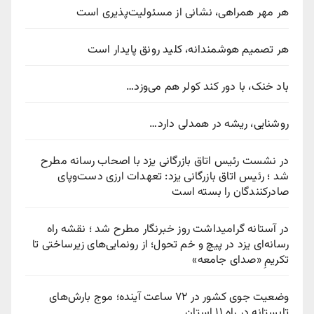
هر مهر همراهی، نشانی از مسئولیت‌پذیری است
هر تصمیم هوشمندانه، کلید رونق پایدار است
باد خنک، با دور کند کولر هم می‌وزد…
روشنایی، ریشه در همدلی دارد…
در نشست رئیس اتاق بازرگانی یزد با اصحاب رسانه مطرح
شد ؛ رئیس اتاق بازرگانی یزد: تعهدات ارزی دست‌وپای
صادرکنندگان را بسته است
در آستانه گرامیداشت روز خبرنگار مطرح شد ؛ نقشه راه
رسانه‌ای یزد در پیچ‌ و خم تحول؛ از رونمایی‌های زیرساختی تا
تکریمِ «صدای جامعه»
وضعیت جوی کشور در ۷۲ ساعت آینده؛ موج بارش‌های
تابستانه در راه ۱۱ استان