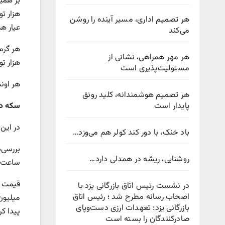
هر تصمیم اداری، مسیر آینده را روشن
عیار هم با کاهش ۳۹۹ هزار ت
می‌کند
هر مهر همراهی، نشانی از
هزار تومانی، ۶ میلیون و ۴۵۳ هزار تو
مسئولیت‌پذیری است
هر اونس طلا ه
هر تصمیم هوشمندانه، کلید رونق
پایدار است
سکه
در ک
در این میان، باز
باد خنک، با دور کند کولر هم می‌وزد…
روشنایی، ریشه در همدلی دارد…
ساعت گذشته یک 
در نشست رئیس اتاق بازرگانی یزد با
اصحاب رسانه مطرح شد ؛ رئیس اتاق
بازرگانی یزد: تعهدات ارزی دست‌وپای
پیدا کر
صادرکنندگان را بسته است