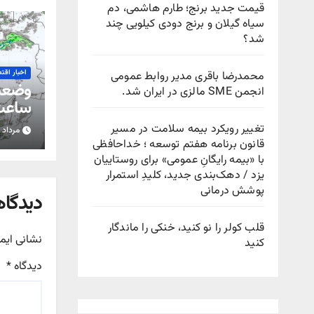
قیمت جدید برنج؛ طارم هاشمی، دم
سیاه گیلان و برنج دودی کیلویی چند
شد؟
اخبار اقت
محمدرضا باقری مدیر روابط عمومی
انجمن SME مالزی در ایران شد.
ساعت 
تغییر رویکرد بیمه سلامت در مسیر
مرداد ۱۵, ۱۴۰۵
استان
قانون برنامه هفتم توسعه ؛ خداحافظی
با «بیمه رایگانِ عمومی» برای روستاییان
یزد / دهک‌بندی جدید، کلیدِ استمرار
پوشش درمانی
دیدگاه
قلب کولر را نو کنید، خنکی را ماندگار
نشانی ایم
کنید
دیدگاه
*