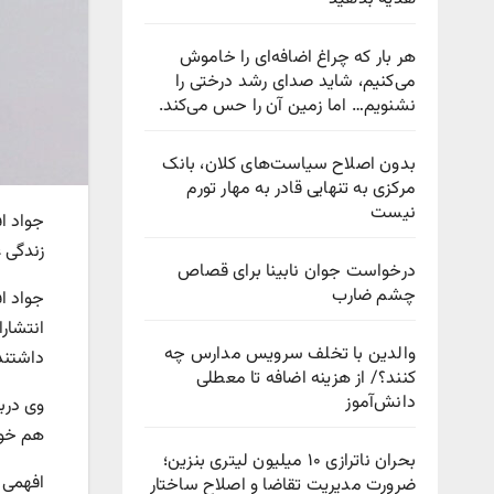
هر بار که چراغ اضافه‌ای را خاموش
می‌کنیم، شاید صدای رشد درختی را
نشنویم… اما زمین آن را حس می‌کند.
بدون اصلاح سیاست‌های کلان، بانک
مرکزی به تنهایی قادر به مهار تورم
نیست
جواد ا
زندگی 
درخواست جوان نابینا برای قصاص
چشم ضارب
جواد اف
انتشار
والدین با تخلف سرویس مدارس چه
داشتند
کنند؟/ از هزینه اضافه تا معطلی
دانش‌آموز
وی درب
هم خوا
بحران ناترازی ۱۰ میلیون لیتری بنزین؛
ضرورت مدیریت تقاضا و اصلاح ساختار