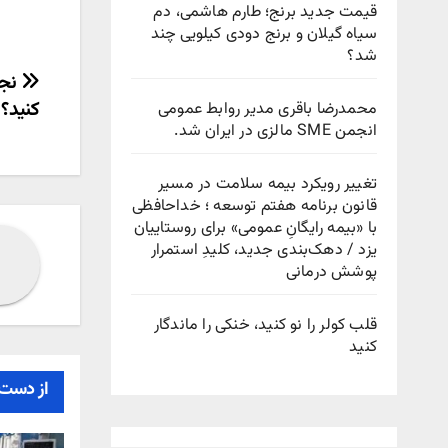
قیمت جدید برنج؛ طارم هاشمی، دم
سیاه گیلان و برنج دودی کیلویی چند
شد؟
راهب
نجا
کنید؟
محمدرضا باقری مدیر روابط عمومی
نوش
انجمن SME مالزی در ایران شد.
تغییر رویکرد بیمه سلامت در مسیر
قانون برنامه هفتم توسعه ؛ خداحافظی
با «بیمه رایگانِ عمومی» برای روستاییان
یزد / دهک‌بندی جدید، کلیدِ استمرار
پوشش درمانی
قلب کولر را نو کنید، خنکی را ماندگار
کنید
از دست 