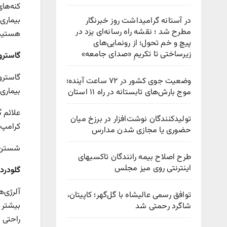
کنه‌ها
بیماری
در آستانه گرامیداشت روز خبرنگار
مطرح شد ؛ نقشه راه رسانه‌ای یزد در
هستید، 
پیچ‌ و خم تحول؛ از رونمایی‌های
زیرساختی تا تکریمِ «صدای جامعه»
گاستروا
گاستروا
وضعیت جوی کشور در ۷۲ ساعت آینده؛
بیماری 
موج بارش‌های تابستانه در راه ۱۱ استان
علائم 
تولیدکنندگان نوشت‌افزار در برزخ میان
کرامپ و
حضوری یا مجازی شدن مدارس
شستن ص
طرح اصلاح بیمه رانندگان تاکسیهای
اینترنتی روی میز مجلس
گلودرد
آلرژی‌ه
توافق رسمی عالیشاه با گل‌گهر؛ کاپیتان،
بیشتر 
شاگرد رحمتی شد
راحتی 