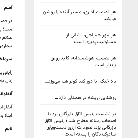
آسم
هر تصمیم اداری، مسیر آینده را روشن
می‌کند
در فصل
مبتلا ب
هر مهر همراهی، نشانی از
علائم 
مسئولیت‌پذیری است
بیماری
هر تصمیم هوشمندانه، کلید رونق
سرماخو
پایدار است
راینوو
زدن به
باد خنک، با دور کند کولر هم می‌وزد…
آنفلوانز
روشنایی، ریشه در همدلی دارد…
آنفلوان
در نشست رئیس اتاق بازرگانی یزد با
ابتلا ب
اصحاب رسانه مطرح شد ؛ رئیس اتاق
بازرگانی یزد: تعهدات ارزی دست‌وپای
لایم
صادرکنندگان را بسته است