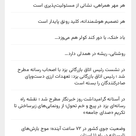
هر مهر همراهی، نشانی از مسئولیت‌پذیری است
هر تصمیم هوشمندانه، کلید رونق پایدار است
باد خنک، با دور کند کولر هم می‌وزد…
روشنایی، ریشه در همدلی دارد…
در نشست رئیس اتاق بازرگانی یزد با اصحاب رسانه مطرح
شد ؛ رئیس اتاق بازرگانی یزد: تعهدات ارزی دست‌وپای
صادرکنندگان را بسته است
در آستانه گرامیداشت روز خبرنگار مطرح شد ؛ نقشه راه
رسانه‌ای یزد در پیچ‌ و خم تحول؛ از رونمایی‌های زیرساختی تا
تکریمِ «صدای جامعه»
وضعیت جوی کشور در ۷۲ ساعت آینده؛ موج بارش‌های
تابستانه در راه ۱۱ استان