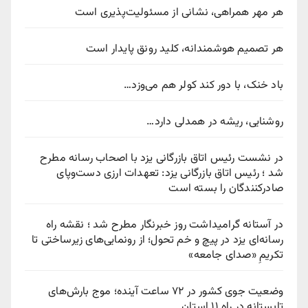
هر مهر همراهی، نشانی از مسئولیت‌پذیری است
هر تصمیم هوشمندانه، کلید رونق پایدار است
باد خنک، با دور کند کولر هم می‌وزد…
روشنایی، ریشه در همدلی دارد…
در نشست رئیس اتاق بازرگانی یزد با اصحاب رسانه مطرح
شد ؛ رئیس اتاق بازرگانی یزد: تعهدات ارزی دست‌وپای
صادرکنندگان را بسته است
در آستانه گرامیداشت روز خبرنگار مطرح شد ؛ نقشه راه
رسانه‌ای یزد در پیچ‌ و خم تحول؛ از رونمایی‌های زیرساختی تا
تکریمِ «صدای جامعه»
وضعیت جوی کشور در ۷۲ ساعت آینده؛ موج بارش‌های
تابستانه در راه ۱۱ استان