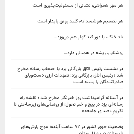
هر مهر همراهی، نشانی از مسئولیت‌پذیری است
هر تصمیم هوشمندانه، کلید رونق پایدار است
باد خنک، با دور کند کولر هم می‌وزد…
روشنایی، ریشه در همدلی دارد…
در نشست رئیس اتاق بازرگانی یزد با اصحاب رسانه مطرح
شد ؛ رئیس اتاق بازرگانی یزد: تعهدات ارزی دست‌وپای
صادرکنندگان را بسته است
در آستانه گرامیداشت روز خبرنگار مطرح شد ؛ نقشه راه
رسانه‌ای یزد در پیچ‌ و خم تحول؛ از رونمایی‌های زیرساختی تا
تکریمِ «صدای جامعه»
وضعیت جوی کشور در ۷۲ ساعت آینده؛ موج بارش‌های
تابستانه در راه ۱۱ استان