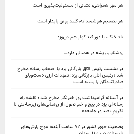
هر مهر همراهی، نشانی از مسئولیت‌پذیری است
هر تصمیم هوشمندانه، کلید رونق پایدار است
باد خنک، با دور کند کولر هم می‌وزد…
روشنایی، ریشه در همدلی دارد…
در نشست رئیس اتاق بازرگانی یزد با اصحاب رسانه مطرح
شد ؛ رئیس اتاق بازرگانی یزد: تعهدات ارزی دست‌وپای
صادرکنندگان را بسته است
در آستانه گرامیداشت روز خبرنگار مطرح شد ؛ نقشه راه
رسانه‌ای یزد در پیچ‌ و خم تحول؛ از رونمایی‌های زیرساختی تا
تکریمِ «صدای جامعه»
وضعیت جوی کشور در ۷۲ ساعت آینده؛ موج بارش‌های
تابستانه در راه ۱۱ استان