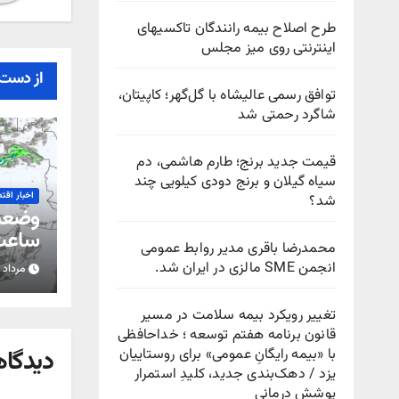
طرح اصلاح بیمه رانندگان تاکسیهای
اینترنتی روی میز مجلس
از دست 
توافق رسمی عالیشاه با گل‌گهر؛ کاپیتان،
شاگرد رحمتی شد
قیمت جدید برنج؛ طارم هاشمی، دم
سیاه گیلان و برنج دودی کیلویی چند
اخبار اقت
شد؟
ساعت 
محمدرضا باقری مدیر روابط عمومی
انجمن SME مالزی در ایران شد.
مرداد ۱۵, ۱۴۰۵
استان
تغییر رویکرد بیمه سلامت در مسیر
قانون برنامه هفتم توسعه ؛ خداحافظی
دیدگاه
با «بیمه رایگانِ عمومی» برای روستاییان
یزد / دهک‌بندی جدید، کلیدِ استمرار
پوشش درمانی