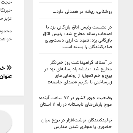
حجت ال
روشنایی، ریشه در همدلی دارد…
عزیز س
در نشست رئیس اتاق بازرگانی یزد با
اصحاب رسانه مطرح شد ؛ رئیس اتاق
خواهد
بازرگانی یزد: تعهدات ارزی دست‌وپای
صادرکنندگان را بسته است
در آستانه گرامیداشت روز خبرنگار
راهب
خبر
مطرح شد ؛ نقشه راه رسانه‌ای یزد در
عنوان
پیچ‌ و خم تحول؛ از رونمایی‌های
نوش
زیرساختی تا تکریمِ «صدای جامعه»
وضعیت جوی کشور در ۷۲ ساعت آینده؛
موج بارش‌های تابستانه در راه ۱۱ استان
تولیدکنندگان نوشت‌افزار در برزخ میان
حضوری یا مجازی شدن مدارس