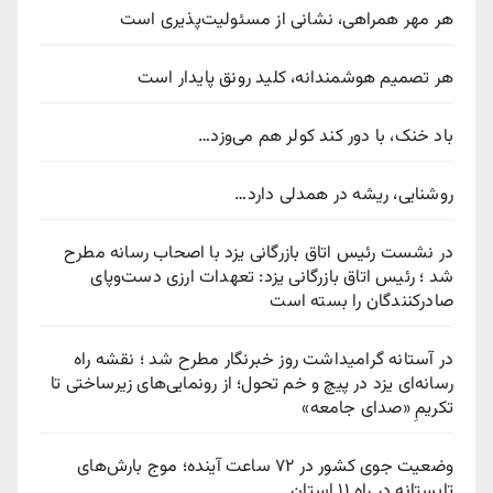
هر مهر همراهی، نشانی از مسئولیت‌پذیری است
هر تصمیم هوشمندانه، کلید رونق پایدار است
باد خنک، با دور کند کولر هم می‌وزد…
روشنایی، ریشه در همدلی دارد…
در نشست رئیس اتاق بازرگانی یزد با اصحاب رسانه مطرح
شد ؛ رئیس اتاق بازرگانی یزد: تعهدات ارزی دست‌وپای
صادرکنندگان را بسته است
در آستانه گرامیداشت روز خبرنگار مطرح شد ؛ نقشه راه
رسانه‌ای یزد در پیچ‌ و خم تحول؛ از رونمایی‌های زیرساختی تا
تکریمِ «صدای جامعه»
وضعیت جوی کشور در ۷۲ ساعت آینده؛ موج بارش‌های
تابستانه در راه ۱۱ استان