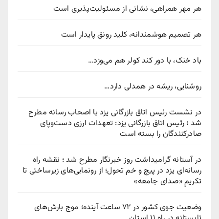
هر مهر همراهی، نشانی از مسئولیت‌پذیری است
هر تصمیم هوشمندانه، کلید رونق پایدار است
باد خنک، با دور کند کولر هم می‌وزد…
روشنایی، ریشه در همدلی دارد…
در نشست رئیس اتاق بازرگانی یزد با اصحاب رسانه مطرح
شد ؛ رئیس اتاق بازرگانی یزد: تعهدات ارزی دست‌وپای
صادرکنندگان را بسته است
در آستانه گرامیداشت روز خبرنگار مطرح شد ؛ نقشه راه
رسانه‌ای یزد در پیچ‌ و خم تحول؛ از رونمایی‌های زیرساختی تا
تکریمِ «صدای جامعه»
وضعیت جوی کشور در ۷۲ ساعت آینده؛ موج بارش‌های
تابستانه در راه ۱۱ استان