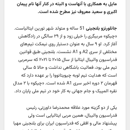
مایل به همکاری با آنهاست و البته در کنار آنها نام پیمان
اکبری و سعید معروف نیز مطرح شده است.
جانلورنزو بلنجینی
51 ساله و متولد شهر تورین ایتالیاست.
«چیکو» مربیگری را خیلی زود و از ۲۹ سالگی در زادگاهش
آغاز کرد. او ۹ سال به عنوان دستیار روی نیمکت تیم‌های
مختلفی از سری A2 و A1 نشست. بلنجینی طبق قوانین
فدراسیون والیبال ایتالیا از سال ۲۰۱۵ تا ۲۰۲۱ که سرمربی
تیم ملی بود، فعالیت باشگاهی نداشت و حالا ۵ سالی
است که هدایت تیم لوبه چیویتانووا را بر عهده دارد که
قهرمان ۲ دوره اخیر سری A1 شده است. «چیکو» با ۲ مدال
نقره المپیک و جام جهانی به کار خود در تیم ملی پایان داد.
یکی از دو گزینه مورد علاقه محمدرضا داورزنی، رئیس
فدراسیون والیبال، همین مربی ایتالیایی است ولی
پیشنهاد مالی و افقی که فدراسیون ایران برای بلنجینی مهیا