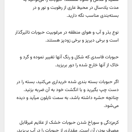
ﻣﺪت ﻳﻚﺳﺎل در ﻣﺤﻴﻂ ﻋﺎری از رﻃﻮﺑﺖ و ﻧﻮر و در
ﺑﺴﺘﻪﺑﻨﺪی مناسب نگه دارید.
نوع ﺑﺬر و آب و ﻫﻮای ﻣﻨﻄﻘﻪ در ﻣﺮﻏﻮﺑﻴﺖ ﺣﺒﻮﺑﺎت ﺗﺎﺛﻴﺮﮔﺬار
اﺳﺖ و برخی دﻳﺮﭘﺰ و برخی زودﭘﺰ هستند.
حبوبات فاسدی که شکل و رنگ آنها تغییر نموده و ﮔﺮد و
ﺧﺎک از آﻧﻬﺎ خارج شده را دور بریزید.
اگر حبوبات بسته بندی شده خریداری می‌کنید، بسته را در
دست چپ بگیرید و با انگشت خود به آن ضربه بزنید.
چنانچه حشره داشته باشد، به سمت نایلون می‎آید و دیده
می‌شود.
ﻛﺮم‌زدگی و ﺳﻮراخ ﺷﺪن ﺣﺒﻮﺑﺎت خشک از ﻋﻼﻳﻢ ﻏﻴﺮﻗﺎﺑﻞ
ﻣﺼﺮف ﺑﻮدن آن اﺳﺖ. مقداری از حبوبات را در آب بریزید،