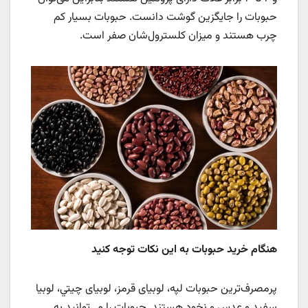
حبوبات را جایگزین گوشت دانست. ﺣﺒﻮﺑﺎت ﺑﺴﯿﺎر ﮐﻢ
ﭼﺮب ﻫﺴﺘﻨﺪ و ﻣﯿﺰان ﮐﻠﺴﺘﺮولﺷﺎن ﺻﻔﺮ اﺳﺖ.
هنگام خرید ﺣﺒﻮﺑﺎت به این نکات توجه کنید
ﭘﺮﻣﺼﺮفﺗﺮﻳﻦ ﺣﺒﻮﺑﺎت ﻟﭙﻪ، ﻟﻮﺑﻴﺎی ﻗﺮﻣﺰ، ﻟﻮﺑﻴﺎی ﭼﻴﺘﻲ، ﻟﻮﺑﻴﺎ
ﺳﻔﻴﺪ و ﻋﺪس و نخود هستند. ﺣﺒﻮﺑﺎت را می‌توانید ﺑﻪ