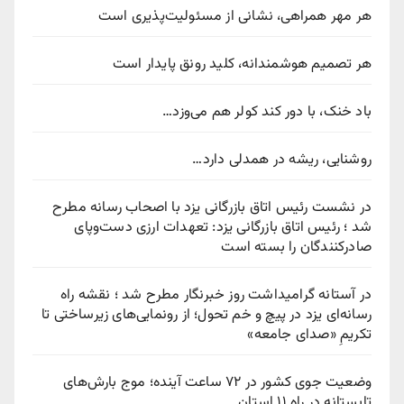
هر مهر همراهی، نشانی از مسئولیت‌پذیری است
هر تصمیم هوشمندانه، کلید رونق پایدار است
باد خنک، با دور کند کولر هم می‌وزد…
روشنایی، ریشه در همدلی دارد…
در نشست رئیس اتاق بازرگانی یزد با اصحاب رسانه مطرح
شد ؛ رئیس اتاق بازرگانی یزد: تعهدات ارزی دست‌وپای
صادرکنندگان را بسته است
در آستانه گرامیداشت روز خبرنگار مطرح شد ؛ نقشه راه
رسانه‌ای یزد در پیچ‌ و خم تحول؛ از رونمایی‌های زیرساختی تا
تکریمِ «صدای جامعه»
وضعیت جوی کشور در ۷۲ ساعت آینده؛ موج بارش‌های
تابستانه در راه ۱۱ استان