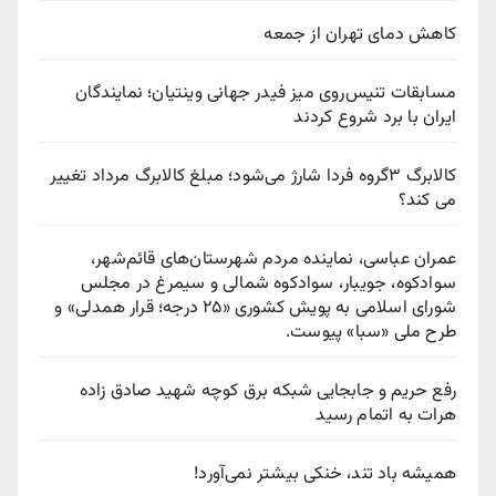
کاهش دمای تهران از جمعه
مسابقات تنیس‌روی میز فیدر جهانی وینتیان؛ نمایندگان
ایران با برد شروع کردند
کالابرگ ۳گروه فردا شارژ می‌شود؛ مبلغ کالابرگ مرداد تغییر
می کند؟
عمران عباسی، نماینده مردم شهرستان‌های قائم‌شهر،
سوادكوه، جویبار، سوادكوه شمالی و سیمرغ در مجلس
شورای اسلامی به پویش كشوری «۲۵ درجه؛ قرار همدلی» و
طرح ملی «سبا» پیوست.
رفع حریم و جابجایی شبکه برق کوچه شهید صادق زاده
هرات به اتمام رسید
همیشه باد تند، خنکی بیشتر نمی‌آورد!