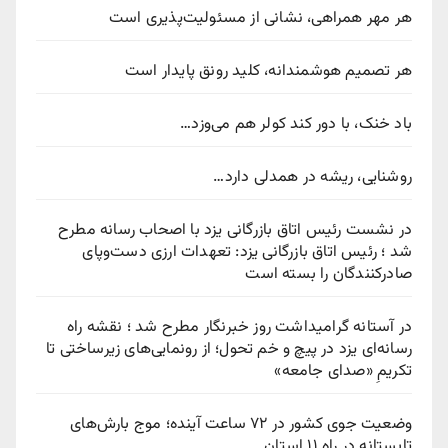
هر مهر همراهی، نشانی از مسئولیت‌پذیری است
هر تصمیم هوشمندانه، کلید رونق پایدار است
باد خنک، با دور کند کولر هم می‌وزد…
روشنایی، ریشه در همدلی دارد…
در نشست رئیس اتاق بازرگانی یزد با اصحاب رسانه مطرح
شد ؛ رئیس اتاق بازرگانی یزد: تعهدات ارزی دست‌وپای
صادرکنندگان را بسته است
در آستانه گرامیداشت روز خبرنگار مطرح شد ؛ نقشه راه
رسانه‌ای یزد در پیچ‌ و خم تحول؛ از رونمایی‌های زیرساختی تا
تکریمِ «صدای جامعه»
وضعیت جوی کشور در ۷۲ ساعت آینده؛ موج بارش‌های
تابستانه در راه ۱۱ استان