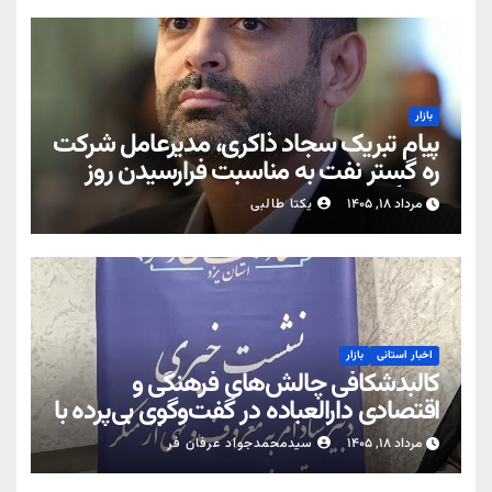
بازار
پیام تبریک سجاد ذاکری، مدیرعامل شرکت
ره‌ گستر نفت به مناسبت فرارسیدن روز
خبرنگار
مرداد ۱۸, ۱۴۰۵
یکتا طالبی
اخبار استانی
بازار
کالبدشکافی چالش‌های فرهنگی و
اقتصادی دارالعباده در گفت‌وگوی بی‌پرده با
رسانه‌ها؛ خط‌کشی میان قانون‌گرایی و
مرداد ۱۸, ۱۴۰۵
سیدمحمدجواد عرفان فر
برخورد سلیقه‌ای؛ تبیین کارکرد ستاد امر به