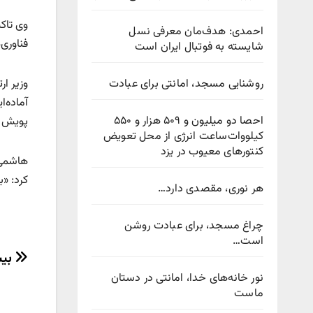
وی تاکی
احمدی: هدف‌مان معرفی نسل
فناوری‌
شایسته به فوتبال ایران است
روشنایی مسجد، امانتی برای عبادت
وزیر ا
آماده‌ا
احصا دو میلیون و ۵۰۹ هزار و ۵۵۰
پویش م
کیلووات‌ساعت انرژی از محل تعویض
کنتورهای معیوب در یزد
هاشمی 
کرد: «ب
هر نوری، مقصدی دارد…
چراغ مسجد، برای عبادت روشن
است…
راهب
بیش از ۳ هزار قط
نور خانه‌های خدا، امانتی در دستان
نوش
ماست