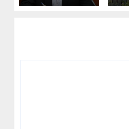
از الگوی مصرف در تابستان
است/ افزایش تعرفه
نداشتیم