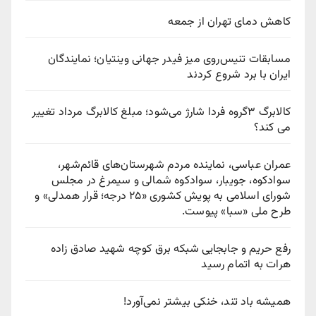
کاهش دمای تهران از جمعه
مسابقات تنیس‌روی میز فیدر جهانی وینتیان؛ نمایندگان
ایران با برد شروع کردند
کالابرگ ۳گروه فردا شارژ می‌شود؛ مبلغ کالابرگ مرداد تغییر
می کند؟
عمران عباسی، نماینده مردم شهرستان‌های قائم‌شهر،
سوادكوه، جویبار، سوادكوه شمالی و سیمرغ در مجلس
شورای اسلامی به پویش كشوری «۲۵ درجه؛ قرار همدلی» و
طرح ملی «سبا» پیوست.
رفع حریم و جابجایی شبکه برق کوچه شهید صادق زاده
هرات به اتمام رسید
همیشه باد تند، خنکی بیشتر نمی‌آورد!