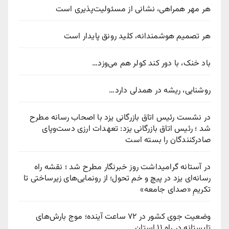
هر مهر همراهی، نشانی از مسئولیت‌پذیری است
هر تصمیم هوشمندانه، کلید رونق پایدار است
باد خنک، با دور کند کولر هم می‌وزد…
روشنایی، ریشه در همدلی دارد…
در نشست رئیس اتاق بازرگانی یزد با اصحاب رسانه مطرح
شد ؛ رئیس اتاق بازرگانی یزد: تعهدات ارزی دست‌وپای
صادرکنندگان را بسته است
در آستانه گرامیداشت روز خبرنگار مطرح شد ؛ نقشه راه
رسانه‌ای یزد در پیچ‌ و خم تحول؛ از رونمایی‌های زیرساختی تا
تکریمِ «صدای جامعه»
وضعیت جوی کشور در ۷۲ ساعت آینده؛ موج بارش‌های
تابستانه در راه ۱۱ استان