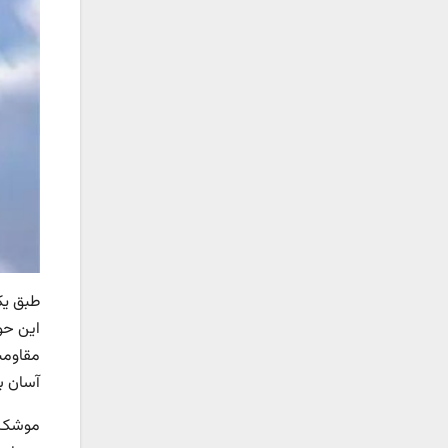
این حو
مقاومت
آسان ب
موشک‌ها