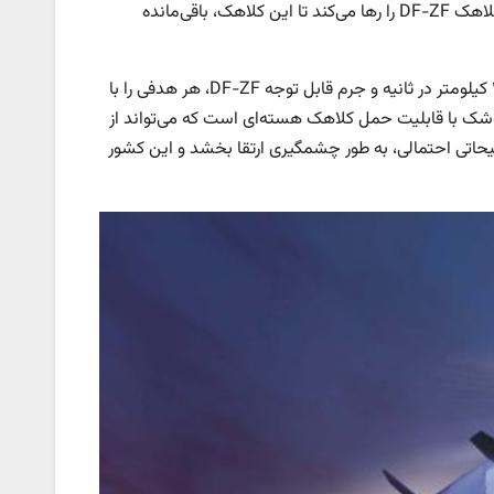
است. موشک DF-17 در ارتفاعی نزدیک به ۶۰۰۰۰ پایی، قبل از رسیدن به هدف، کلاهک DF-ZF را رها می‌کند تا این کلاهک، باقی‌مانده
علاوه بر قدرت تخریب بالای مواد منفجره موجود در کلاهک، سرعت سرسام‌آور ۱.۶ کیلومتر در ثانیه و جرم قابل توجه DF-ZF، هر هدفی را با
ناپذیر مواجه می کند. موشک نمونه اولیه، Starry Sky-2، یک موشک با قابلیت حمل کلاهک هسته‌ای است که می‌تواند از
لیحاتی احتمالی، به طور چشمگیری ارتقا بخشد و این کشور