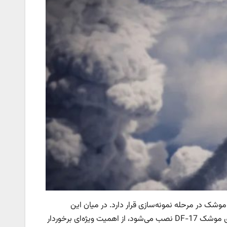
 ششمین موشک در مرحله نمونه‌سازی قرار دارد. در میان این
تسلیحات، موشک سرشی بالستیک مافوق صوت DF-ZF که به عنوان کلاهک روی موشک DF-17 نصب می‌شود، از اهمیت ویژه‌ای برخوردار