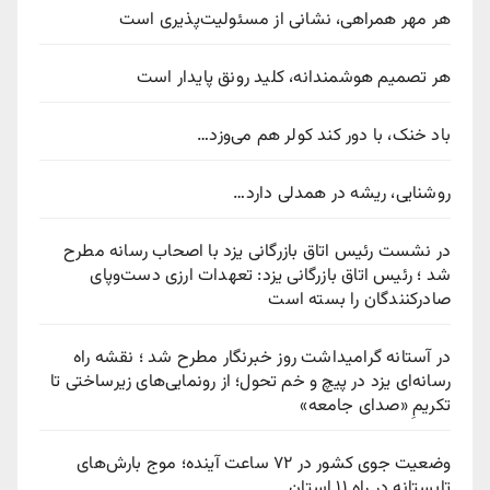
هر مهر همراهی، نشانی از مسئولیت‌پذیری است
هر تصمیم هوشمندانه، کلید رونق پایدار است
باد خنک، با دور کند کولر هم می‌وزد…
روشنایی، ریشه در همدلی دارد…
در نشست رئیس اتاق بازرگانی یزد با اصحاب رسانه مطرح
شد ؛ رئیس اتاق بازرگانی یزد: تعهدات ارزی دست‌وپای
صادرکنندگان را بسته است
در آستانه گرامیداشت روز خبرنگار مطرح شد ؛ نقشه راه
رسانه‌ای یزد در پیچ‌ و خم تحول؛ از رونمایی‌های زیرساختی تا
تکریمِ «صدای جامعه»
وضعیت جوی کشور در ۷۲ ساعت آینده؛ موج بارش‌های
تابستانه در راه ۱۱ استان