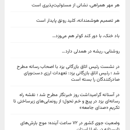
هر مهر همراهی، نشانی از مسئولیت‌پذیری است
هر تصمیم هوشمندانه، کلید رونق پایدار است
باد خنک، با دور کند کولر هم می‌وزد…
روشنایی، ریشه در همدلی دارد…
در نشست رئیس اتاق بازرگانی یزد با اصحاب رسانه مطرح
شد ؛ رئیس اتاق بازرگانی یزد: تعهدات ارزی دست‌وپای
صادرکنندگان را بسته است
در آستانه گرامیداشت روز خبرنگار مطرح شد ؛ نقشه راه
رسانه‌ای یزد در پیچ‌ و خم تحول؛ از رونمایی‌های زیرساختی تا
تکریمِ «صدای جامعه»
وضعیت جوی کشور در ۷۲ ساعت آینده؛ موج بارش‌های
تابستانه در راه ۱۱ استان