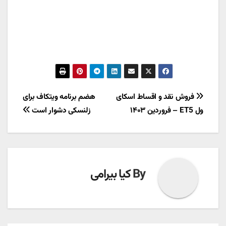
راهبری
فروش نقد و اقساط اسکای
هضم برنامه ویتکاف برای
ول ET5 – فروردین ۱۴۰۳
زلنسکی دشوار است
نوشته
By
کیا بیرامی