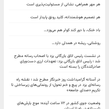
هر مهر همراهی، نشانی از مسئولیت‌پذیری است
هر تصمیم هوشمندانه، کلید رونق پایدار است
باد خنک، با دور کند کولر هم می‌وزد…
روشنایی، ریشه در همدلی دارد…
در نشست رئیس اتاق بازرگانی یزد با اصحاب رسانه مطرح
شد ؛ رئیس اتاق بازرگانی یزد: تعهدات ارزی دست‌وپای
صادرکنندگان را بسته است
در آستانه گرامیداشت روز خبرنگار مطرح شد ؛ نقشه راه
رسانه‌ای یزد در پیچ‌ و خم تحول؛ از رونمایی‌های زیرساختی تا
تکریمِ «صدای جامعه»
وضعیت جوی کشور در ۷۲ ساعت آینده؛ موج بارش‌های
تابستانه در راه ۱۱ استان