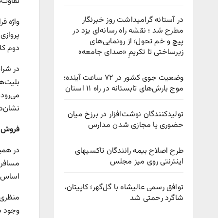
تفاوت‌
در آستانه گرامیداشت روز خبرنگار
واژه ف
مطرح شد ؛ نقشه راه رسانه‌ای یزد در
پروازی 
پیچ‌ و خم تحول؛ از رونمایی‌های
دوم کلا
زیرساختی تا تکریمِ «صدای جامعه»
در شرا
وضعیت جوی کشور در ۷۲ ساعت آینده؛
بلیت‌ها
موج بارش‌های تابستانه در راه ۱۱ استان
می‌رود
نشان‌د
تولیدکنندگان نوشت‌افزار در برزخ میان
حضوری یا مجازی شدن مدارس
فروش ب
در همی
طرح اصلاح بیمه رانندگان تاکسیهای
اینترنتی روی میز مجلس
مسافرا
اساس ق
توافق رسمی عالیشاه با گل‌گهر؛ کاپیتان،
منظری 
شاگرد رحمتی شد
وجود د