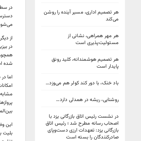
در سطح
هر تصمیم اداری، مسیر آینده را روشن
دسترسی
می‌کند
می‌شوند
هر مهر همراهی، نشانی از
از دیگ
مسئولیت‌پذیری است
در بیز
همچون 
هر تصمیم هوشمندانه، کلید رونق
شده ا
پایدار است
اما در
باد خنک، با دور کند کولر هم می‌وزد…
امکانات
مشابه 
روشنایی، ریشه در همدلی دارد…
پروازه
بین‌المل
در نشست رئیس اتاق بازرگانی یزد با
اصحاب رسانه مطرح شد ؛ رئیس اتاق
این وض
بازرگانی یزد: تعهدات ارزی دست‌وپای
صادرکنندگان را بسته است