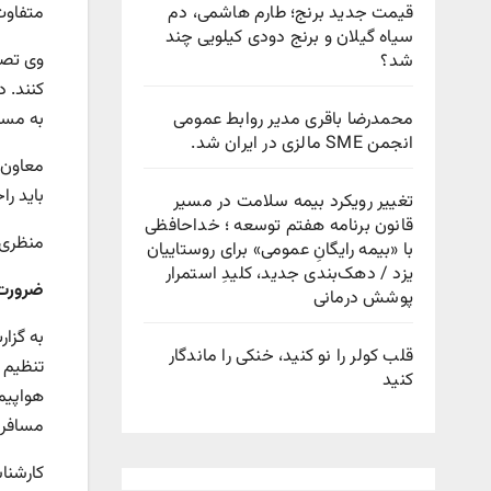
قیمت جدید برنج؛ طارم هاشمی، دم
متفاوت
سیاه گیلان و برنج دودی کیلویی چند
وی تصر
شد؟
کنند. 
محمدرضا باقری مدیر روابط عمومی
به مسا
انجمن SME مالزی در ایران شد.
معاون 
باید را
تغییر رویکرد بیمه سلامت در مسیر
قانون برنامه هفتم توسعه ؛ خداحافظی
منظری 
با «بیمه رایگانِ عمومی» برای روستاییان
یزد / دهک‌بندی جدید، کلیدِ استمرار
ضرورت 
پوشش درمانی
قلب کولر را نو کنید، خنکی را ماندگار
تنظیم 
کنید
هواپیما
مسافرا
کارشنا