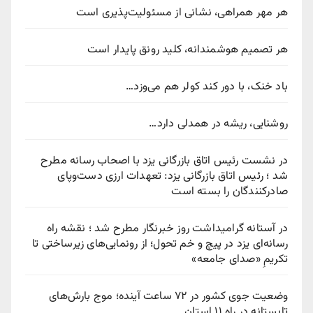
هر مهر همراهی، نشانی از مسئولیت‌پذیری است
هر تصمیم هوشمندانه، کلید رونق پایدار است
باد خنک، با دور کند کولر هم می‌وزد…
روشنایی، ریشه در همدلی دارد…
در نشست رئیس اتاق بازرگانی یزد با اصحاب رسانه مطرح
شد ؛ رئیس اتاق بازرگانی یزد: تعهدات ارزی دست‌وپای
صادرکنندگان را بسته است
در آستانه گرامیداشت روز خبرنگار مطرح شد ؛ نقشه راه
رسانه‌ای یزد در پیچ‌ و خم تحول؛ از رونمایی‌های زیرساختی تا
تکریمِ «صدای جامعه»
وضعیت جوی کشور در ۷۲ ساعت آینده؛ موج بارش‌های
تابستانه در راه ۱۱ استان