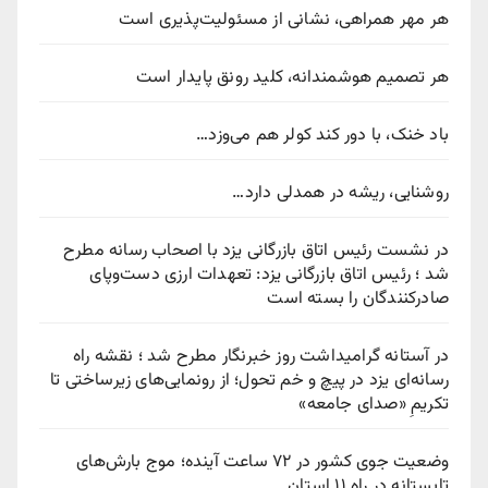
هر مهر همراهی، نشانی از مسئولیت‌پذیری است
هر تصمیم هوشمندانه، کلید رونق پایدار است
باد خنک، با دور کند کولر هم می‌وزد…
روشنایی، ریشه در همدلی دارد…
در نشست رئیس اتاق بازرگانی یزد با اصحاب رسانه مطرح
شد ؛ رئیس اتاق بازرگانی یزد: تعهدات ارزی دست‌وپای
صادرکنندگان را بسته است
در آستانه گرامیداشت روز خبرنگار مطرح شد ؛ نقشه راه
رسانه‌ای یزد در پیچ‌ و خم تحول؛ از رونمایی‌های زیرساختی تا
تکریمِ «صدای جامعه»
وضعیت جوی کشور در ۷۲ ساعت آینده؛ موج بارش‌های
تابستانه در راه ۱۱ استان