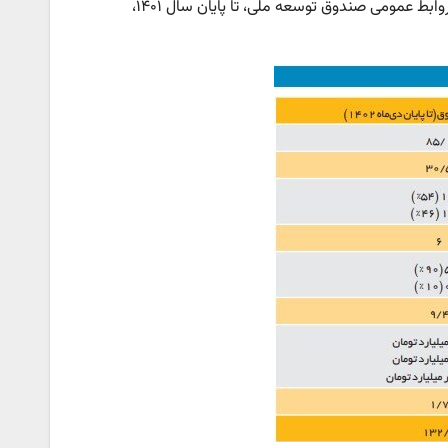
به استناد گزارش های خزانه داری کل کشور از آمار عواید نفتی و دیگر گزارش های روابط عمومی صندوق توسعه ملی، تا پایان سال ۱۴۰۱،