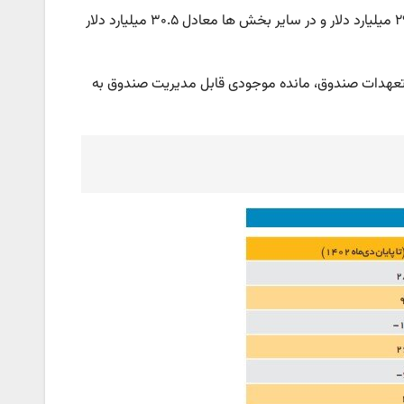
در گزارش عملکرد صندوق، مجموع تسهیلات به بخش غیردولتی یک بار معادل ۲۹.۱ میلیارد دلار و در سایر بخش ها معادل ۳۰.۵ میلیارد دلار
و تعهدات صندوق، مانده موجودی قابل مدیریت صندوق به