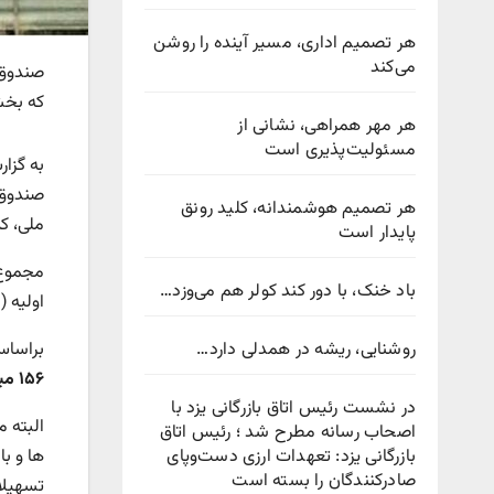
هر تصمیم اداری، مسیر آینده را روشن
می‌کند
صندوق 
که بخش
هر مهر همراهی، نشانی از
مسئولیت‌پذیری است
به گزا
صندوق 
هر تصمیم هوشمندانه، کلید رونق
ملی، کم
پایدار است
باد خنک، با دور کند کولر هم می‌وزد…
اولیه 
روشنایی، ریشه در همدلی دارد…
براساس
۱۵۶ میلیارد دلار بوده که مجموع منابع صندوق را به حدود ۱۶۶ میلیارد دلار ارتقا داده است.
در نشست رئیس اتاق بازرگانی یزد با
البته 
اصحاب رسانه مطرح شد ؛ رئیس اتاق
بازرگانی یزد: تعهدات ارزی دست‌وپای
ها و ب
صادرکنندگان را بسته است
تسهیلا