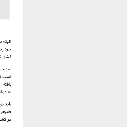
البته 
خرد ری
کشور ک
سهم با
است که
یافته 
به عوا
باید ت
طبیعی 
در کشور