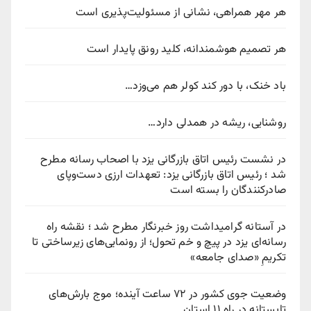
هر مهر همراهی، نشانی از مسئولیت‌پذیری است
هر تصمیم هوشمندانه، کلید رونق پایدار است
باد خنک، با دور کند کولر هم می‌وزد…
روشنایی، ریشه در همدلی دارد…
در نشست رئیس اتاق بازرگانی یزد با اصحاب رسانه مطرح
شد ؛ رئیس اتاق بازرگانی یزد: تعهدات ارزی دست‌وپای
صادرکنندگان را بسته است
در آستانه گرامیداشت روز خبرنگار مطرح شد ؛ نقشه راه
رسانه‌ای یزد در پیچ‌ و خم تحول؛ از رونمایی‌های زیرساختی تا
تکریمِ «صدای جامعه»
وضعیت جوی کشور در ۷۲ ساعت آینده؛ موج بارش‌های
تابستانه در راه ۱۱ استان