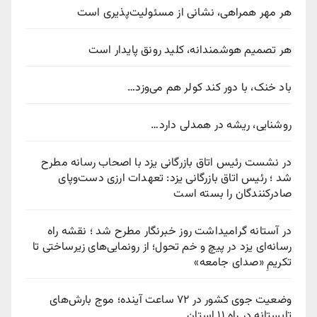
هر مهر همراهی، نشانی از مسئولیت‌پذیری است
هر تصمیم هوشمندانه، کلید رونق پایدار است
باد خنک، با دور کند کولر هم می‌وزد…
روشنایی، ریشه در همدلی دارد…
در نشست رئیس اتاق بازرگانی یزد با اصحاب رسانه مطرح
شد ؛ رئیس اتاق بازرگانی یزد: تعهدات ارزی دست‌وپای
صادرکنندگان را بسته است
در آستانه گرامیداشت روز خبرنگار مطرح شد ؛ نقشه راه
رسانه‌ای یزد در پیچ‌ و خم تحول؛ از رونمایی‌های زیرساختی تا
تکریمِ «صدای جامعه»
وضعیت جوی کشور در ۷۲ ساعت آینده؛ موج بارش‌های
تابستانه در راه ۱۱ استان