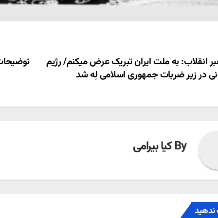
ری
ر انقلاب: به ملت ایران تبریک عرض میکنم/ رژیم
توضیحات 
ی در زیر ضربات جمهوری اسلامی لِه شد
ته
By
کیا بیرامی
ندهید