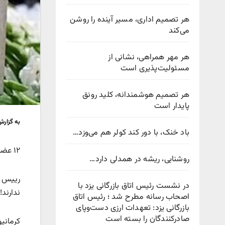
هر تصمیم اداری، مسیر آینده را روشن
می‌کند
هر مهر همراهی، نشانی از
مسئولیت‌پذیری است
هر تصمیم هوشمندانه، کلید رونق
پایدار است
به گزار
باد خنک، با دور کند کولر هم می‌وزد…
۱۲ عضو از یک خانواده در آستانه اشرفیه شهید شدند.
روشنایی، ریشه در همدلی دارد…
رییس م
در نشست رئیس اتاق بازرگانی یزد با
ندارند! ۱۲ عضو یک فامیل پر کشید
اصحاب رسانه مطرح شد ؛ رئیس اتاق
بازرگانی یزد: تعهدات ارزی دست‌وپای
صادرکنندگان را بسته است
کرمانپ