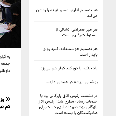
هر تصمیم اداری، مسیر آینده را روشن
می‌کند
هر مهر همراهی، نشانی از
مسئولیت‌پذیری است
هر تصمیم هوشمندانه، کلید رونق
پایدار است
به گزار
جمعه ۶ تیرماه برای ثبت‌نام مهلت دارند
باد خنک، با دور کند کولر هم می‌وزد…
داوطلبان 
روشنایی، ریشه در همدلی دارد…
در نشست رئیس اتاق بازرگانی یزد با
راهب
وزی
اصحاب رسانه مطرح شد ؛ رئیس اتاق
کم نب
بازرگانی یزد: تعهدات ارزی دست‌وپای
نوش
صادرکنندگان را بسته است