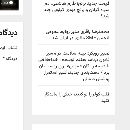
مجل
قیمت جدید برنج؛ طارم هاشمی، دم
مرداد ۱۵, ۱۴۰۵
سیاه گیلان و برنج دودی کیلویی چند
شد؟
دیدگاه
محمدرضا باقری مدیر روابط عمومی
انجمن SME مالزی در ایران شد.
نشانی ایم
تغییر رویکرد بیمه سلامت در مسیر
دیدگاه
*
قانون برنامه هفتم توسعه ؛ خداحافظی
با «بیمه رایگانِ عمومی» برای روستاییان
یزد / دهک‌بندی جدید، کلیدِ استمرار
پوشش درمانی
قلب کولر را نو کنید، خنکی را ماندگار
کنید