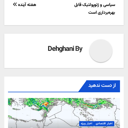
سیاسی و ژئوپولتیک قابل
هفته آینده
نوشته
بهره‌برداری است
Dehghani
By
از دست ندهید
اخبار اقتصادی
اخبار ویژه