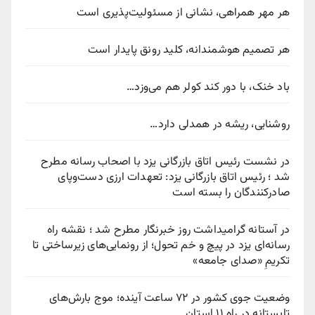
هر مهر همراهی، نشانی از مسئولیت‌پذیری است
هر تصمیم هوشمندانه، کلید رونق پایدار است
باد خنک، با دور کند کولر هم می‌وزد…
روشنایی، ریشه در همدلی دارد…
در نشست رئیس اتاق بازرگانی یزد با اصحاب رسانه مطرح
شد ؛ رئیس اتاق بازرگانی یزد: تعهدات ارزی دست‌وپای
صادرکنندگان را بسته است
در آستانه گرامیداشت روز خبرنگار مطرح شد ؛ نقشه راه
رسانه‌ای یزد در پیچ‌ و خم تحول؛ از رونمایی‌های زیرساختی تا
تکریمِ «صدای جامعه»
وضعیت جوی کشور در ۷۲ ساعت آینده؛ موج بارش‌های
تابستانه در راه ۱۱ استان