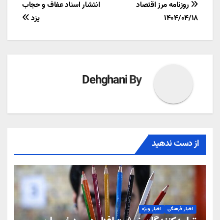
راهبری
روزنامه مرز اقتصاد
انتشار اسناد عفاف و حجاب
۱۴۰۴/۰۴/۱۸
یزد
نوشته
Dehghani
By
از دست ندهید
اخبار فرهنگی
اخبار ویژه