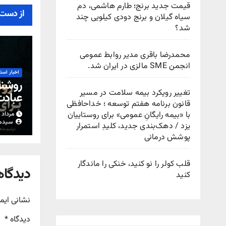
قیمت جدید برنج؛ طارم هاشمی، دم
از دست 
سیاه گیلان و برنج دودی کیلویی چند
شد؟
محمدرضا باقری مدیر روابط عمومی
انجمن SME مالزی در ایران شد.
اخبار است
روشنا
تغییر رویکرد بیمه سلامت در مسیر
عباد
قانون برنامه هفتم توسعه ؛ خداحافظی
با «بیمه رایگانِ عمومی» برای روستاییان
مرداد ۱۵, ۱۴۰۵
سیدم
یزد / دهک‌بندی جدید، کلیدِ استمرار
پوشش درمانی
قلب کولر را نو کنید، خنکی را ماندگار
دیدگاه
کنید
نشانی ایم
دیدگاه
*