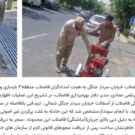
ب خیابان سردار جنگل به همت امدادگران فاضلاب منطقه۳ بازسازی و ترمیم شد.
ی فاضلاب از آسفالت خیابان سردار جنگل شمالی ، تیم فنی بلافاصله در م
ود: با انجام سونداژ،مشخص شد که این حادثه به علت پرکردن غیر اصولی تو
ه به دلیل دبی بالای جریان(انباشتگی) فاضلاب این محدوده ، منجر به درر
خاطرنشان ساخت: پس از دریافت مجوزهای قانونی لازم از سازمان های خ