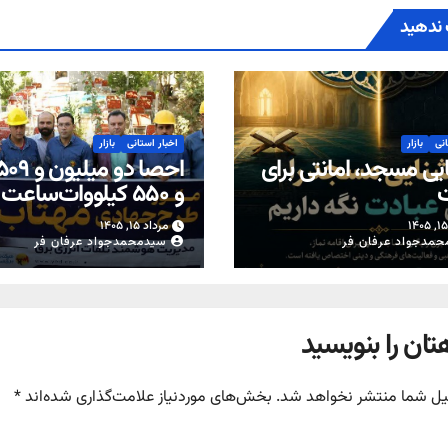
ندهید
انی
بازار
اخبار استانی
بازار
یی مسجد، امانتی برای
ت
و ۵۵۰ کیلووات‌ساعت
از محل تعویض کنتوره
مرداد ۱۵, ۱۴۰۵
معیوب در یزد
حمدجواد عرفان فر
سیدمحمدجواد عرفان فر
تان را بنویسید
یل شما منتشر نخواهد شد.
بخش‌های موردنیاز علامت‌گذاری شده‌اند
*