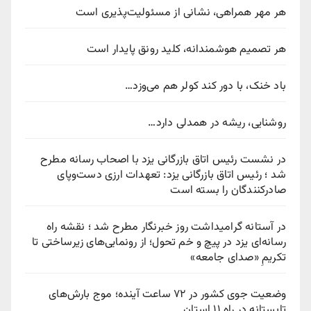
هر مهر همراهی، نشانی از مسئولیت‌پذیری است
هر تصمیم هوشمندانه، کلید رونق پایدار است
باد خنک، با دور کند کولر هم می‌وزد…
روشنایی، ریشه در همدلی دارد…
در نشست رئیس اتاق بازرگانی یزد با اصحاب رسانه مطرح
شد ؛ رئیس اتاق بازرگانی یزد: تعهدات ارزی دست‌وپای
صادرکنندگان را بسته است
در آستانه گرامیداشت روز خبرنگار مطرح شد ؛ نقشه راه
رسانه‌ای یزد در پیچ‌ و خم تحول؛ از رونمایی‌های زیرساختی تا
تکریمِ «صدای جامعه»
وضعیت جوی کشور در ۷۲ ساعت آینده؛ موج بارش‌های
تابستانه در راه ۱۱ استان