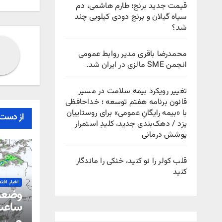
قیمت جدید برنج؛ طارم هاشمی، دم
سیاه گیلان و برنج دودی کیلویی چند
شد؟
محمدرضا باقری مدیر روابط عمومی
انجمن SME مالزی در ایران شد.
تغییر رویکرد بیمه سلامت در مسیر
قانون برنامه هفتم توسعه ؛ خداحافظی
با «بیمه رایگانِ عمومی» برای روستاییان
از دست 
یزد / دهک‌بندی جدید، کلیدِ استمرار
پوشش درمانی
قلب کولر را نو کنید، خنکی را ماندگار
کنید
اخبار اقت
ساعت 