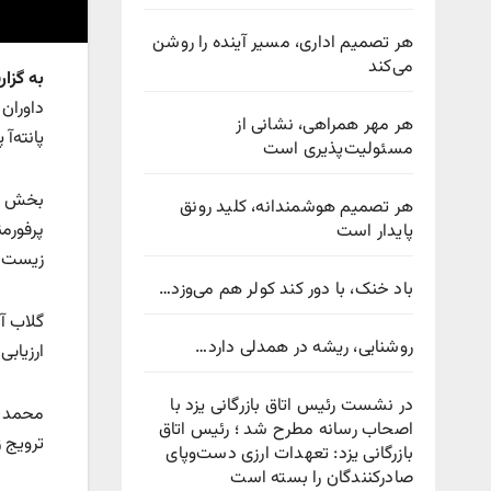
هر تصمیم اداری، مسیر آینده را روشن
می‌کند
به گزا
داوران
هر مهر همراهی، نشانی از
پانته‌آ
مسئولیت‌پذیری است
هر تصمیم هوشمندانه، کلید رونق
پرفورمن
پایدار است
زیست‌م
باد خنک، با دور کند کولر هم می‌وزد…
گلاب آد
روشنایی، ریشه در همدلی دارد…
ارزیاب
در نشست رئیس اتاق بازرگانی یزد با
محمد د
اصحاب رسانه مطرح شد ؛ رئیس اتاق
ترویج 
بازرگانی یزد: تعهدات ارزی دست‌وپای
صادرکنندگان را بسته است