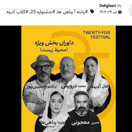
Dehghani
By
#پانته آ پناهی ها
,
#جشنواره 25
,
#گلاب آدینه
تیر ۲۴, ۱۴۰۴