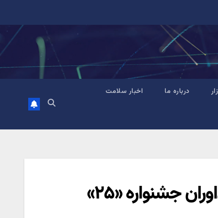
زار
درباره ما
اخبار سلامت
وران جشنواره «۲۵»