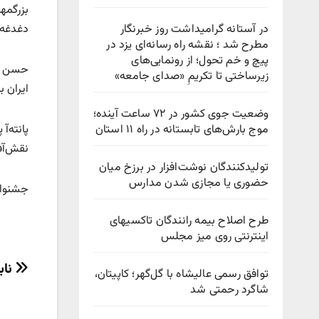
بزرگمه
در آستانه گرامیداشت روز خبرنگار
دغدغه‌
مطرح شد ؛ نقشه راه رسانه‌ای یزد در
پیچ‌ و خم تحول؛ از رونمایی‌های
حسن معج
زیرساختی تا تکریمِ «صدای جامعه»
ایران ب
وضعیت جوی کشور در ۷۲ ساعت آینده؛
موج بارش‌های تابستانه در راه ۱۱ استان
پانته‌آ
نقش‌آف
تولیدکنندگان نوشت‌افزار در برزخ میان
حضوری یا مجازی شدن مدارس
جشنواره‌ی فرهنگی «۲۵»، 
طرح اصلاح بیمه رانندگان تاکسیهای
اینترنتی روی میز مجلس
راهب
نابینا شدن ۹
توافق رسمی عالیشاه با گل‌گهر؛ کاپیتان،
شاگرد رحمتی شد
نوش