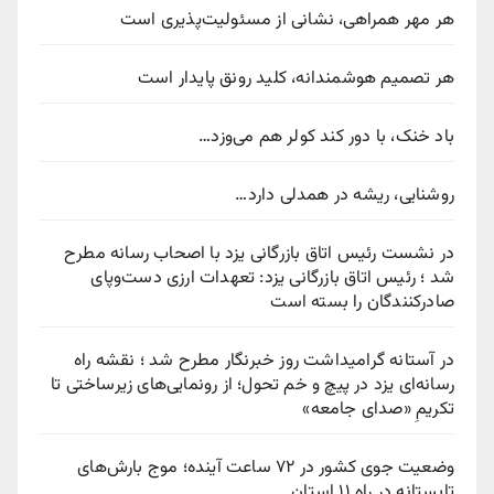
هر مهر همراهی، نشانی از مسئولیت‌پذیری است
هر تصمیم هوشمندانه، کلید رونق پایدار است
باد خنک، با دور کند کولر هم می‌وزد…
روشنایی، ریشه در همدلی دارد…
در نشست رئیس اتاق بازرگانی یزد با اصحاب رسانه مطرح
شد ؛ رئیس اتاق بازرگانی یزد: تعهدات ارزی دست‌وپای
صادرکنندگان را بسته است
در آستانه گرامیداشت روز خبرنگار مطرح شد ؛ نقشه راه
رسانه‌ای یزد در پیچ‌ و خم تحول؛ از رونمایی‌های زیرساختی تا
تکریمِ «صدای جامعه»
وضعیت جوی کشور در ۷۲ ساعت آینده؛ موج بارش‌های
تابستانه در راه ۱۱ استان