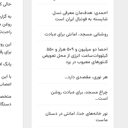
حالی ک
احمدی: هدف‌مان معرفی نسل
به گزا
شایسته به فوتبال ایران است
روغن می
راحت‌تر
روشنایی مسجد، امانتی برای عبادت
این رو
احصا دو میلیون و ۵۰۹ هزار و ۵۵۰
برای ر
کیلووات‌ساعت انرژی از محل تعویض
کنتورهای معیوب در یزد
یانگ اف
با این
هر نوری، مقصدی دارد…
اعصاب 
چراغ مسجد، برای عبادت روشن
است…
دستگاه
نور خانه‌های خدا، امانتی در دستان
ماست