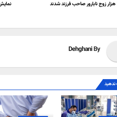
ری
نمایش 
ته
Dehghani
By
ندهید