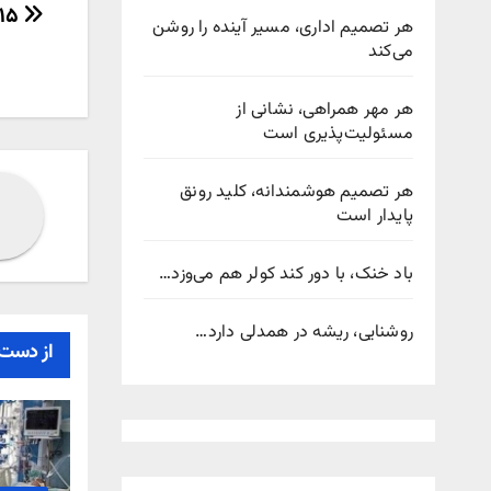
راهب
۱۵ هزار زوج نابارور صاحب فرزند شدند
هر تصمیم اداری، مسیر آینده را روشن
می‌کند
نوش
هر مهر همراهی، نشانی از
مسئولیت‌پذیری است
هر تصمیم هوشمندانه، کلید رونق
پایدار است
باد خنک، با دور کند کولر هم می‌وزد…
روشنایی، ریشه در همدلی دارد…
از دست 