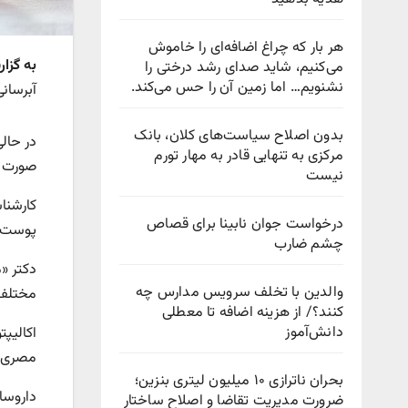
هر بار که چراغ اضافه‌ای را خاموش
به گزا
می‌کنیم، شاید صدای رشد درختی را
نشنویم… اما زمین آن را حس می‌کند.
آبرسان
بدون اصلاح سیاست‌های کلان، بانک
در حال
مرکزی به تنهایی قادر به مهار تورم
صورت ت
نیست
کارشنا
درخواست جوان نابینا برای قصاص
پوست و
چشم ضارب
دکتر «
والدین با تخلف سرویس مدارس چه
مختلف 
کنند؟/ از هزینه اضافه تا معطلی
دانش‌آموز
اکالیپت
مصری و
بحران ناترازی ۱۰ میلیون لیتری بنزین؛
داروساز
ضرورت مدیریت تقاضا و اصلاح ساختار