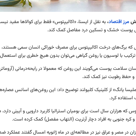
رش
مرز اقتصاد
،
به نقل از ایسنا، «اکالیپتوس» فقط برای کوالاها مفید نیست
ی پوست خشک و تسکین درد مفاصل کمک کند.
ی که برگ‌های درخت اکالیپتوس برای مصرف خوراکی انسان سمی‌ هستند، ای
رکیب با لوسیون یا روغن‌ گیاهی می‌توان بدون هیچ خطری برای استعمال 
سان سلامت پوست می‌گویند این روغن که معمولا در رایحه‌درمانی (آروماترا
 حفظ رطوبت نیز کمک کند.
ملیسا یانگ» از کلینیک کلیولند توضیح داد: این روغن‌های اسانس عصاره‌ها
استفاده کرد.
وس که هزاران سال است برای بومیان استرالیا کاربرد دارویی و آیینی دارد
 کره‌ جنوبی به افراد دچار آرتریت (التهاب مفصل) کمک کرده است.
ان در مصر و عراق نیز در مطالعه‌ای در ماه ژانویه امسال گفتند عملکرد ض