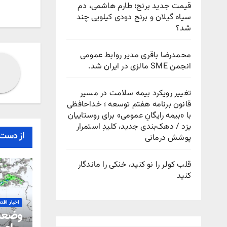
نوش
قیمت جدید برنج؛ طارم هاشمی، دم
سیاه گیلان و برنج دودی کیلویی چند
شد؟
محمدرضا باقری مدیر روابط عمومی
انجمن SME مالزی در ایران شد.
تغییر رویکرد بیمه سلامت در مسیر
قانون برنامه هفتم توسعه ؛ خداحافظی
با «بیمه رایگانِ عمومی» برای روستاییان
یزد / دهک‌بندی جدید، کلیدِ استمرار
از دست 
پوشش درمانی
قلب کولر را نو کنید، خنکی را ماندگار
کنید
اخبار اقت