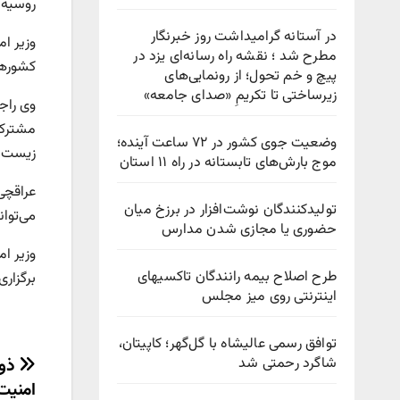
روسیه 
در آستانه گرامیداشت روز خبرنگار
وزیر ا
مطرح شد ؛ نقشه راه رسانه‌ای یزد در
کشورها
پیچ‌ و خم تحول؛ از رونمایی‌های
زیرساختی تا تکریمِ «صدای جامعه»
وی راجع
مشترک 
وضعیت جوی کشور در ۷۲ ساعت آینده؛
زیست و
موج بارش‌های تابستانه در راه ۱۱ استان
عراقچی
تولیدکنندگان نوشت‌افزار در برزخ میان
می‌توا
حضوری یا مجازی شدن مدارس
وزیر ا
طرح اصلاح بیمه رانندگان تاکسیهای
برگزار
اینترنتی روی میز مجلس
توافق رسمی عالیشاه با گل‌گهر؛ کاپیتان،
راهب
شاگرد رحمتی شد
ذوق
امنیت