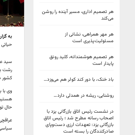
هر تصمیم اداری، مسیر آینده را روشن
می‌کند
هر مهر همراهی، نشانی از
به گزا
مسئولیت‌پذیری است
حیاتی 
هر تصمیم هوشمندانه، کلید رونق
سید عب
پایدار است
کشور د
باد خنک، با دور کند کولر هم می‌وزد…
وی با 
روشنایی، ریشه در همدلی دارد…
هستیم 
حال ت
در نشست رئیس اتاق بازرگانی یزد با
اصحاب رسانه مطرح شد ؛ رئیس اتاق
بازرگانی یزد: تعهدات ارزی دست‌وپای
صادرکنندگان را بسته است