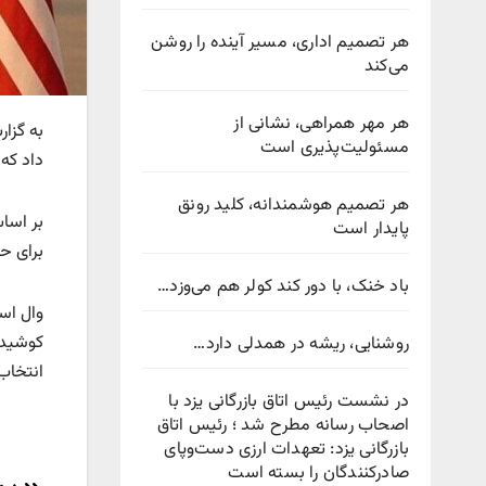
هر تصمیم اداری، مسیر آینده را روشن
می‌کند
هر مهر همراهی، نشانی از
به گزا
مسئولیت‌پذیری است
داد که
هر تصمیم هوشمندانه، کلید رونق
بر اسا
پایدار است
برای حم
باد خنک، با دور کند کولر هم می‌وزد…
وال است
کوشید، 
روشنایی، ریشه در همدلی دارد…
انتخاب
در نشست رئیس اتاق بازرگانی یزد با
اصحاب رسانه مطرح شد ؛ رئیس اتاق
بازرگانی یزد: تعهدات ارزی دست‌وپای
صادرکنندگان را بسته است