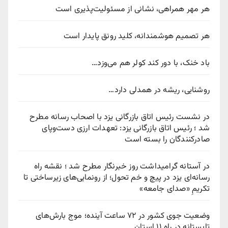
هر مهر همراهی، نشانی از مسئولیت‌پذیری است
هر تصمیم هوشمندانه، کلید رونق پایدار است
باد خنک، با دور کند کولر هم می‌وزد…
روشنایی، ریشه در همدلی دارد…
در نشست رئیس اتاق بازرگانی یزد با اصحاب رسانه مطرح
شد ؛ رئیس اتاق بازرگانی یزد: تعهدات ارزی دست‌وپای
صادرکنندگان را بسته است
در آستانه گرامیداشت روز خبرنگار مطرح شد ؛ نقشه راه
رسانه‌ای یزد در پیچ‌ و خم تحول؛ از رونمایی‌های زیرساختی تا
تکریمِ «صدای جامعه»
وضعیت جوی کشور در ۷۲ ساعت آینده؛ موج بارش‌های
تابستانه در راه ۱۱ استان