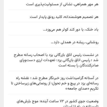
هر مهر همراهی، نشانی از مسئولیت‌پذیری است
هر تصمیم هوشمندانه، کلید رونق پایدار است
باد خنک، با دور کند کولر هم می‌وزد…
روشنایی، ریشه در همدلی دارد…
در نشست رئیس اتاق بازرگانی یزد با اصحاب رسانه مطرح
شد ؛ رئیس اتاق بازرگانی یزد: تعهدات ارزی دست‌وپای
صادرکنندگان را بسته است
در آستانه گرامیداشت روز خبرنگار مطرح شد ؛ نقشه راه
رسانه‌ای یزد در پیچ‌ و خم تحول؛ از رونمایی‌های زیرساختی تا
تکریمِ «صدای جامعه»
وضعیت جوی کشور در ۷۲ ساعت آینده؛ موج بارش‌های
تابستانه در راه ۱۱ استان