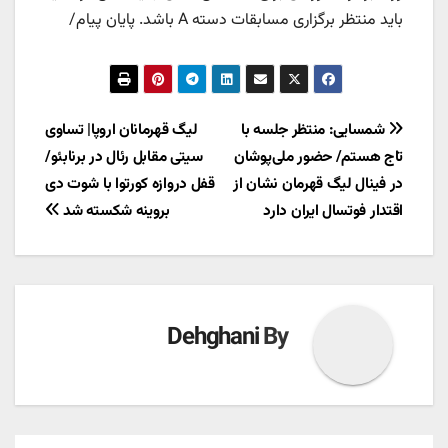
باید منتظر برگزاری مسابقات دسته A باشد. پایان پیام/
راهبری
شمسایی: منتظر جلسه با
لیگ قهرمانان اروپا| تساوی
تاج هستم/ حضور ملی‌پوشان
سیتی مقابل رئال در برنابئو/
نوشته
در فینال لیگ قهرمان نشان از
قفل دروازه کورتوا با شوت دی
اقتدار فوتسال ایران دارد
بروینه شکسته شد
Dehghani
By