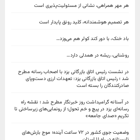
هر مهر همراهی، نشانی از مسئولیت‌پذیری است
هر تصمیم هوشمندانه، کلید رونق پایدار است
باد خنک، با دور کند کولر هم می‌وزد…
روشنایی، ریشه در همدلی دارد…
در نشست رئیس اتاق بازرگانی یزد با اصحاب رسانه مطرح
شد ؛ رئیس اتاق بازرگانی یزد: تعهدات ارزی دست‌وپای
صادرکنندگان را بسته است
در آستانه گرامیداشت روز خبرنگار مطرح شد ؛ نقشه راه
رسانه‌ای یزد در پیچ‌ و خم تحول؛ از رونمایی‌های زیرساختی تا
تکریمِ «صدای جامعه»
وضعیت جوی کشور در ۷۲ ساعت آینده؛ موج بارش‌های
تابستانه در راه ۱۱ استان