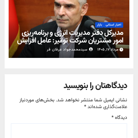
اخبار استانی
بازار
مدیرکل دفتر مدیریت انرژی و برنامه‌ریزی
امور مشتریان شرکت توانیر: عامل افزایش
قبوض برخی مشترکان، عبور از الگوی
مرداد ۱۷, ۱۴۰۵
سیدمحمدجواد عرفان فر
مصرف در تابستان است/ افزایش تعرفه
نداشتیم
دیدگاهتان را بنویسید
نشانی ایمیل شما منتشر نخواهد شد.
بخش‌های موردنیاز
علامت‌گذاری شده‌اند
*
دیدگاه
*