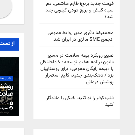
قیمت جدید برنج؛ طارم هاشمی، دم
سیاه گیلان و برنج دودی کیلویی چند
شد؟
محمدرضا باقری مدیر روابط عمومی
انجمن SME مالزی در ایران شد.
از دست 
تغییر رویکرد بیمه سلامت در مسیر
قانون برنامه هفتم توسعه ؛ خداحافظی
با «بیمه رایگانِ عمومی» برای روستاییان
یزد / دهک‌بندی جدید، کلیدِ استمرار
اخبار است
پوشش درمانی
روشنا
عباد
قلب کولر را نو کنید، خنکی را ماندگار
مرداد ۱۵, ۱۴۰۵
کنید
سیدم