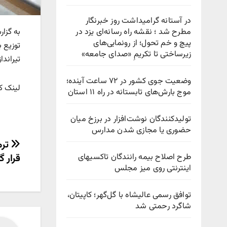
در آستانه گرامیداشت روز خبرنگار
مطرح شد ؛ نقشه راه رسانه‌ای یزد در
به گزا
پیچ‌ و خم تحول؛ از رونمایی‌های
توزیع 
زیرساختی تا تکریمِ «صدای جامعه»
تیراندا
وضعیت جوی کشور در ۷۲ ساعت آینده؛
لینک کوتاه :d.ir/?p=14098
موج بارش‌های تابستانه در راه ۱۱ استان
تولیدکنندگان نوشت‌افزار در برزخ میان
حضوری یا مجازی شدن مدارس
راهب
ترم
طرح اصلاح بیمه رانندگان تاکسیهای
قرار گ
نوش
اینترنتی روی میز مجلس
توافق رسمی عالیشاه با گل‌گهر؛ کاپیتان،
شاگرد رحمتی شد