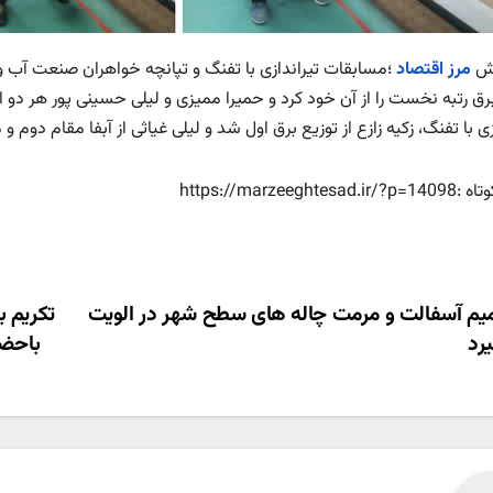
رش
مرز اقتصاد
؛مسابقات تیراندازی با تفنگ و تپانچه خواهران صنعت آب و ب
برق رتبه نخست را از آن خود کرد و حمیرا ممیزی و لیلی حسینی پور هر دو
زی با تفنگ، زکیه زازع از توزیع برق اول شد و لیلی غیاثی از آبفا مقام دوم
https://marzeeghtesa
ری
یم آسفالت و مرمت چاله های سطح شهر در الویت
تکریم 
یرد
باحضو
ته